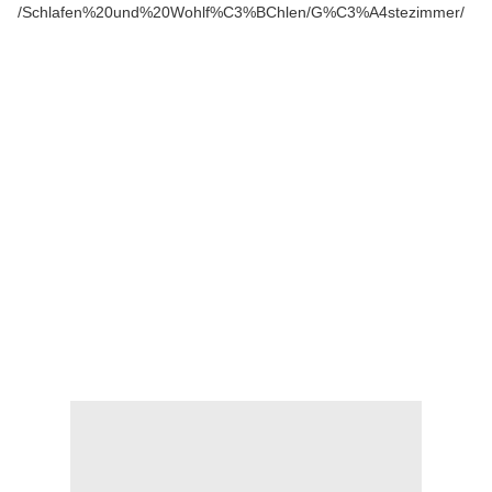
/Schlafen%20und%20Wohlf%C3%BChlen/G%C3%A4stezimmer/