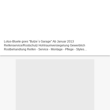
Lotus-Bluete goes "Butze`s Garage" Ab Januar 2013
Reifenservice/Rostschutz Hohlraumversiegelung Gewerblich
Rostbehandlung Reifen - Service - Montage - Pflege - Styles
Voranmeldung/Beratung vorab möglich Kontakt: Reifenservice-
Bauer@web.de