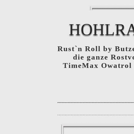
HOHLRA
Rust`n Roll by Butz
die ganze Rostv
TimeMax Owatrol e