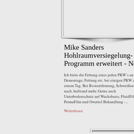
Mike Sanders
Hohlraumversiegelung-
Programm erweitert - 
Ich biete die Fettung eines jeden PKW`s an
Demontage, Fettung etc. bei einigen PKW a
einem Tag. Bei Rostentfernung, Schweißen 
nach Aufwand mehr. Gerne auch
Unterbodenschutz auf Wachsbasis, FluidFi
PermaFilm und Owatrol Behandlung -...
Weiterlesen